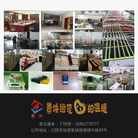
售后服务：丁经理：15961779777
公司地址：江阴市徐霞客镇璜塘璜中路63号